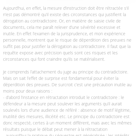
Aujourd’hui, en effet, la mesure d’instruction doit être rétractée s’il
n’est pas démontré qu’il existe des circonstances qui justifient la
dérogation au contradictoire. Or, en matière de saisie civile de
documents, cela me paraît relever d’une sévérité excessive et
inutile. En effet l’examen de la jurisprudence, et mon expérience
personnelle, montrent que le risque de déperdition des preuves ne
suffit pas pour justifier la dérogation au contradictoire. Il faut que la
requête expose avec précision quels sont ces risques et les
circonstances qui font craindre qu’ils se matérialisent.
Je comprends l’attachement du juge au principe du contradictoire.
Mais on sait l’effet de surprise est fondamental pour éviter la
déperdition des preuves. De surcroit c’est une précaution inutile au
moins pour deux raisons :
- d’abord l’instance en rétractation introduit le contradictoire : le
défendeur a la mesure peut soulever les arguments qu’il aurait
soulevés lors d'une audience de référé : absence de motif légitime,
inutilité des mesures, illicéité etc. Le principe du contradictoire est
donc respecté, certes à un moment différent, mais avec les mêmes
résultats puisque le débat peut mener à la rétractation
- aujourd’hui la pratique du séquestre est généralisée ; les intérêts