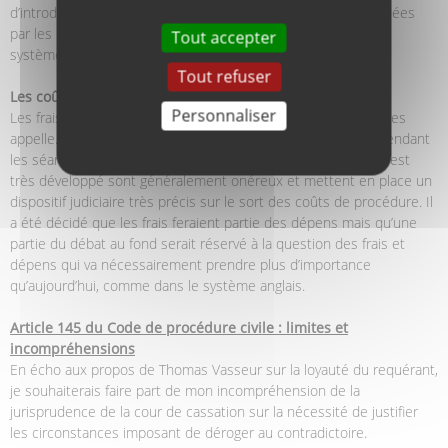
d’introduire une alternative sous forme d’expertise commandées
par les parties, comme cela se fait dans la plupart des autres
Tout accepter
systèmes.
Tout refuser
Les coûts
Personnaliser
Les frais des témoins appelés sont avancés par la partie qui les
appelle. La question des coûts a été longuement discutée pendant
les séances de travail. Les systèmes où le droit de la preuve est
très développé sont généralement onéreux et mettent en place un
dispositif judiciaire très précis sur le sort des coûts de procédure. Il
a été décidé que les frais feraient partie des dépens mais qu’une
partie du débat au fond serait réservé à la question des frais et
dépens qui va nécessairement prendre plus d’importance
qu’aujourd’hui, comme dans le système anglais.
Article 145 du Code de procédure civile : limites et
incompréhensions
En écho aux propos de Thomas Vasseur sur la loyauté du requérant,
je souhaiterais faire part de mon incompréhension de la
jurisprudence de la cour de cassation sur la nécessité de justifier
les circonstances imposant de déroger au contradictoire.