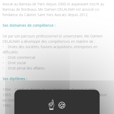
Avocat au Barreau de Paris depuis 2000 et auparavant inscrit au
Barreau de Bordeaux, Me Damien DELAUNAY est associé co-
fondateur du Cabinet Saint Yves Avocats depuis 2012.
Ses domaines de compétence :
De par son parcours professionnel et universitaire, Me Damien
DELAUNAY a développé des compétences en matière de :
• Droits des sociétés, fusions-acquisitions, entreprises en
difficultés
• Droit commercial
• Droit social
• Droit pénal des affaires
Ses diplômes :
1994 : Certificat d’Aptitude à la Profession d’avocat (CAPA)
1993 : Diplôme de Juriste Conseil en Entreprise avec certification
en Droit des Sociétés (DJCE)
1992 : Maîtrise en droit des affaires (mention assez bien)